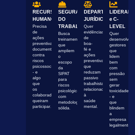
RECURSOS
SEGURANÇA
DEPARTAMENTO
LIDERAN
HUMANOS
DO
JURÍDICO
e C-
Precisa
TRABALHO
Quer
LEVEL
de
evidências
Busca
Quer
ações
de
treinamentos
desenvolver
preventivas
boa-
que
gestores
documentadas
fé e
ampliem
que
contra
ações
o
lidem
riscos
preventivas
escopo
bem
psicossociais
que
da
com
- e
reduzam
SIPAT
pressão
algo
passivo
para
sem
que
trabalhista
riscos
gerar
os
relacionado
psicológicos
toxicidade
colaboradores
à
com
- e
queiram
saúde
metodologia
que
participar.
mental.
sólida.
blindem
a
empresa
legalmente.