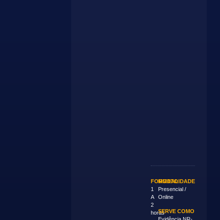
FORMATO
MODALIDADE
1
Presencial /
A
Online
2
SERVE COMO
horas
Evidência NR-